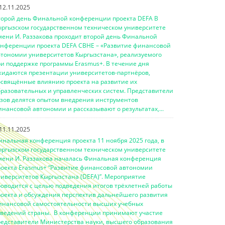
12.11.2025
торой день Финальной конференции проекта DEFA В
ыргызском государственном техническом университете
мени И. Раззакова проходит второй день Финальной
онференции проекта DEFA CBHE – «Развитие финансовой
втономии университетов Кыргызстана», реализуемого
ри поддержке программы Erasmus+. В течение дня
жидаются презентации университетов-партнёров,
освящённые влиянию проекта на развитие их
бразовательных и управленческих систем. Представители
узов делятся опытом внедрения инструментов
нансовой автономии и рассказывают о результатах,...
11.11.2025
инальная конференция проекта 11 ноября 2025 года, в
ыргызском государственном техническом университете
мени И. Раззакова началась Финальная конференция
роекта Erasmus+ “Развитие финансовой автономии
ниверситетов Кыргызстана (DEFA)”. Мероприятие
роводится с целью подведения итогов трёхлетней работы
роекта и обсуждения перспектив дальнейшего развития
инансовой самостоятельности высших учебных
аведений страны. В конференции принимают участие
редставители Министерства науки, высшего образования