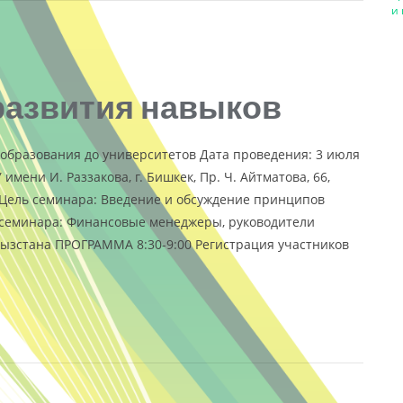
и 
развития навыков
 образования до университетов Дата проведения: 3 июля
 имени И. Раззакова, г. Бишкек, Пр. Ч. Айтматова, 66,
. Цель семинара: Введение и обсуждение принципов
семинара: Финансовые менеджеры, руководители
ызстана ПРОГРАММА 8:30-9:00 Регистрация участников