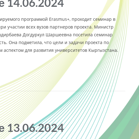
 14.06.2024
нсируемого программой Erasmus+, проходит семинар в
ри участии всех вузов партнеров проекта. Министр
ендирбаева Догдуркул Шаршеевна посетила семинар
ть. Она подметила, что цели и задачи проекта по
 аспектом для развития университетов Кыргызстана.
 13.06.2024