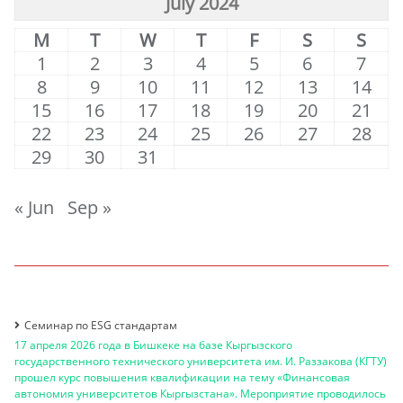
July 2024
M
T
W
T
F
S
S
1
2
3
4
5
6
7
8
9
10
11
12
13
14
15
16
17
18
19
20
21
22
23
24
25
26
27
28
29
30
31
« Jun
Sep »
Семинар по ESG стандартам
17 апреля 2026 года в Бишкеке на базе Кыргызского
государственного технического университета им. И. Раззакова (КГТУ)
прошел курс повышения квалификации на тему «Финансовая
автономия университетов Кыргызстана». Мероприятие проводилось