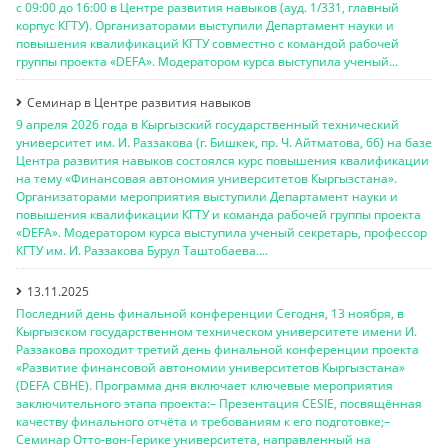
с 09:00 до 16:00 в Центре развития навыков (ауд. 1/331, главный
корпус КГТУ). Организаторами выступили Департамент науки и
повышения квалификаций КГТУ совместно с командой рабочей
группы проекта «DEFA». Модератором курса выступила ученый...
Семинар в Центре развития навыков
9 апреля 2026 года в Кыргызский государственный технический
университет им. И. Раззакова (г. Бишкек, пр. Ч. Айтматова, 66) на базе
Центра развития навыков состоялся курс повышения квалификации
на тему «Финансовая автономия университетов Кыргызстана».
Организаторами мероприятия выступили Департамент науки и
повышения квалификации КГТУ и команда рабочей группы проекта
«DEFA». Модератором курса выступила ученый секретарь, профессор
КГТУ им. И. Раззакова Бурул Таштобаева....
13.11.2025
Последний день финальной конференции Сегодня, 13 ноября, в
Кыргызском государственном техническом университете имени И.
Раззакова проходит третий день финальной конференции проекта
«Развитие финансовой автономии университетов Кыргызстана»
(DEFA CBHE). Программа дня включает ключевые мероприятия
заключительного этапа проекта:– Презентация CESIE, посвящённая
качеству финального отчёта и требованиям к его подготовке;–
Семинар Отто-вон-Герике университета, направленный на