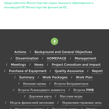
представители Министерства науки, высшего образования и
инноваций КР, Министерства финансов КР,...
Actions
Background and General Objectives
Dissemination
HOMEPAGE
Management
Meetings
News
Project Consotium and Impact
Purchase of Equipment
Quality Assurance
Report
Summary
Work Packages
Work Plan
Внешняя оценка
Встреча Координаторов
Встреча Руководящего коммитета
Встречи PMB
Дорожная карта
Массовая медиа
Модель финансовой автономии
Нормативно-правовые акты
Опросники и анкеты
Оснащение центра
Отчеты