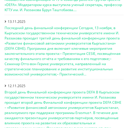
«DEFA». Модератором курса выступила ученый секретарь, профессор
КГТУ им. И. Раззакова Бурул Таштобаева....
13.11.2025
Последний день финальной конференции Сегодня, 13 ноября, в
Кыргызском государственном техническом университете имени И.
Раззакова проходит третий день финальной конференции проекта
«Развитие финансовой автономии университетов Кыргызстана»
(DEFA CBHE). Программа дня включает ключевые мероприятия
заключительного этапа проекта:– Презентация CESIE, посвящённая
качеству финального отчёта и требованиям к его подготовке;–
Семинар Отто-вон-Герике университета, направленный на
стратегическое планирование и развитие институциональных
возможностей университетов;– Практический...
12.11.2025
Второй день Финальной конференции проекта DEFA В Кыргызском
государственном техническом университете имени И. Раззакова
проходит второй день Финальной конференции проекта DEFA CBHE
– «Развитие финансовой автономии университетов Кыргызстана»,
реализуемого при поддержке программы Erasmus+. В течение дня
ожидаются презентации университетов-партнёров, посвящённые
влиянию проекта на развитие их образовательных и