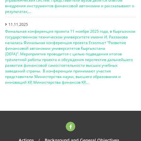
управленческих систем. Представители вузов делятся опытом
внедрения инструментов финансовой автономии и рассказывают о
результатах,...
11.11.2025
Финальная конференция проекта 11 ноября 2025 года, в Кыргызском
государственном техническом университете имени И. Раззакова
началась Финальная конференция проекта Erasmus+ “Развитие
финансовой автономии университетов Кыргызстана
(DEFA)”. Мероприятие проводится с целью подведения итогов
трёхлетней работы проекта и обсуждения перспектив дальнейшего
развития финансовой самостоятельности высших учебных
заведений страны. В конференции принимают участие
представители Министерства науки, высшего образования и
инноваций КР, Министерства финансов КР,...
Actions
Background and General Objectives