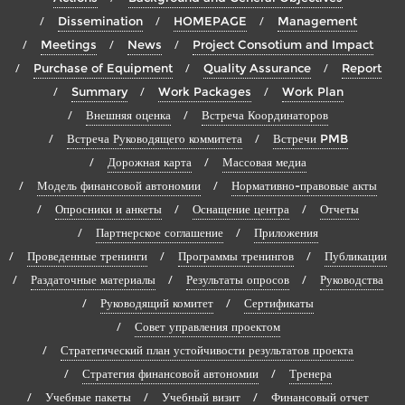
Dissemination
HOMEPAGE
Management
Meetings
News
Project Consotium and Impact
Purchase of Equipment
Quality Assurance
Report
Summary
Work Packages
Work Plan
Внешняя оценка
Встреча Координаторов
Встреча Руководящего коммитета
Встречи PMB
Дорожная карта
Массовая медиа
Модель финансовой автономии
Нормативно-правовые акты
Опросники и анкеты
Оснащение центра
Отчеты
Партнерское соглашение
Приложения
Проведенные тренинги
Программы тренингов
Публикации
Раздаточные материалы
Результаты опросов
Руководства
Руководящий комитет
Сертификаты
Совет управления проектом
Стратегический план устойчивости результатов проекта
Стратегия финансовой автономии
Тренера
Учебные пакеты
Учебный визит
Финансовый отчет