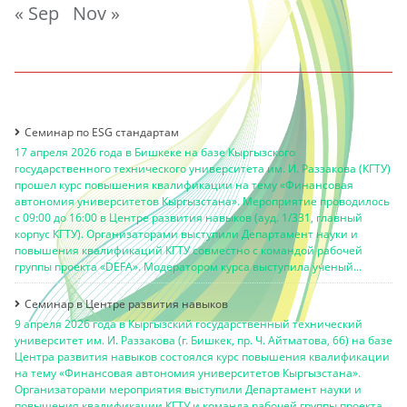
« Sep
Nov »
Семинар по ESG стандартам
17 апреля 2026 года в Бишкеке на базе Кыргызского
государственного технического университета им. И. Раззакова (КГТУ)
прошел курс повышения квалификации на тему «Финансовая
автономия университетов Кыргызстана». Мероприятие проводилось
с 09:00 до 16:00 в Центре развития навыков (ауд. 1/331, главный
корпус КГТУ). Организаторами выступили Департамент науки и
повышения квалификаций КГТУ совместно с командой рабочей
группы проекта «DEFA». Модератором курса выступила ученый...
Семинар в Центре развития навыков
9 апреля 2026 года в Кыргызский государственный технический
университет им. И. Раззакова (г. Бишкек, пр. Ч. Айтматова, 66) на базе
Центра развития навыков состоялся курс повышения квалификации
на тему «Финансовая автономия университетов Кыргызстана».
Организаторами мероприятия выступили Департамент науки и
повышения квалификации КГТУ и команда рабочей группы проекта