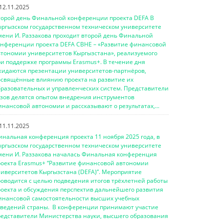
12.11.2025
торой день Финальной конференции проекта DEFA В
ыргызском государственном техническом университете
мени И. Раззакова проходит второй день Финальной
онференции проекта DEFA CBHE – «Развитие финансовой
втономии университетов Кыргызстана», реализуемого
ри поддержке программы Erasmus+. В течение дня
жидаются презентации университетов-партнёров,
освящённые влиянию проекта на развитие их
бразовательных и управленческих систем. Представители
узов делятся опытом внедрения инструментов
нансовой автономии и рассказывают о результатах,...
11.11.2025
инальная конференция проекта 11 ноября 2025 года, в
ыргызском государственном техническом университете
мени И. Раззакова началась Финальная конференция
роекта Erasmus+ “Развитие финансовой автономии
ниверситетов Кыргызстана (DEFA)”. Мероприятие
роводится с целью подведения итогов трёхлетней работы
роекта и обсуждения перспектив дальнейшего развития
инансовой самостоятельности высших учебных
аведений страны. В конференции принимают участие
редставители Министерства науки, высшего образования