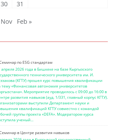
30
31
 Nov
Feb »
Семинар по ESG стандартам
 апреля 2026 года в Бишкеке на базе Кыргызского
сударственного технического университета им. И.
аззакова (КГТУ) прошел курс повышения квалификации
а тему «Финансовая автономия университетов
ргызстана». Мероприятие проводилось с 09:00 до 16:00 в
нтре развития навыков (ауд. 1/331, главный корпус КГТУ).
рганизаторами выступили Департамент науки и
овышения квалификаций КГТУ совместно с командой
бочей группы проекта «DEFA». Модератором курса
ступила ученый...
Семинар в Центре развития навыков
апреля 2026 года в Кыргызский государственный