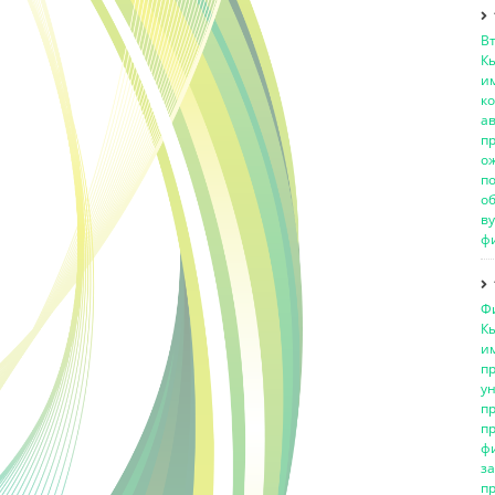
В
К
и
к
а
п
о
п
о
в
фи
Ф
К
и
п
у
п
п
ф
з
п