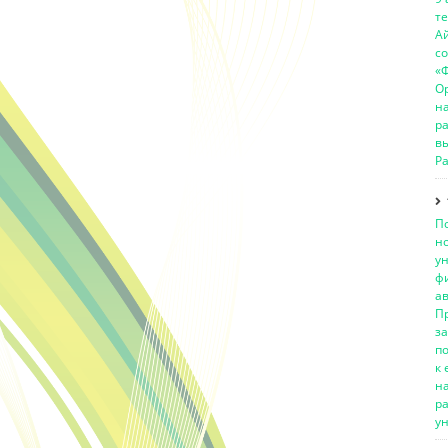
те
Ай
с
«
О
н
ра
вы
Ра
П
н
у
ф
а
П
за
п
к 
н
р
ун