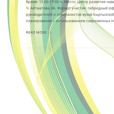
Время: 15:00-17:00 ч. Место: Центр развития навы
Ч. Айтматова, 66. Формат участия: гибридный (
руководителей и специалистов вузов Кыргызской
планирования с использованием современных по
READ MORE