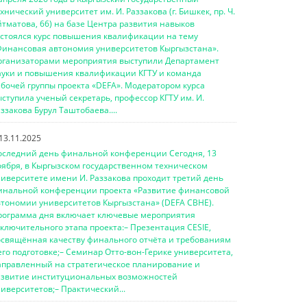
хнический университет им. И. Раззакова (г. Бишкек, пр. Ч.
тматова, 66) на базе Центра развития навыков
остоялся курс повышения квалификации на тему
Финансовая автономия университетов Кыргызстана».
рганизаторами мероприятия выступили Департамент
ауки и повышения квалификации КГТУ и команда
бочей группы проекта «DEFA». Модератором курса
ступила ученый секретарь, профессор КГТУ им. И.
ззакова Бурул Таштобаева....
13.11.2025
оследний день финальной конференции Сегодня, 13
оября, в Кыргызском государственном техническом
ниверситете имени И. Раззакова проходит третий день
инальной конференции проекта «Развитие финансовой
втономии университетов Кыргызстана» (DEFA CBHE).
рограмма дня включает ключевые мероприятия
ключительного этапа проекта:– Презентация CESIE,
освящённая качеству финального отчёта и требованиям
его подготовке;– Семинар Отто-вон-Герике университета,
аправленный на стратегическое планирование и
азвитие институциональных возможностей
иверситетов;– Практический...