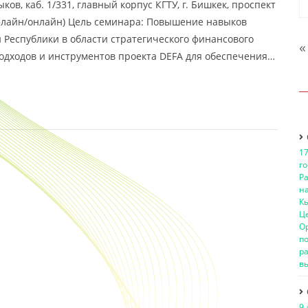
ков, каб. 1/331, главный корпус КГТУ, г. Бишкек, проспект
офлайн/онлайн) Цель семинара: Повышение навыков
 Республики в области стратегического финансового
«
дходов и инструментов проекта DEFA для обеспечения…
17
го
Р
н
Кы
Це
О
п
ра
вы
9 