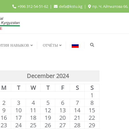
+996 312-54-51-62
defa@kstu.kg
пр. Ч. Айтматова 66,
ВИТИЯ НАВЫКОВ
ОТЧЁТЫ
December 2024
M
T
W
T
F
S
S
1
2
3
4
5
6
7
8
9
10
11
12
13
14
15
16
17
18
19
20
21
22
23
24
25
26
27
28
29